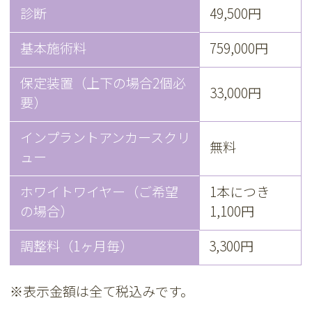
診断
49,500円
基本施術料
759,000円
保定装置（上下の場合2個必
33,000円
要）
インプラントアンカースクリ
無料
ュー
ホワイトワイヤー（ご希望
1本につき
の場合）
1,100円
調整料（1ヶ月毎）
3,300円
※表示金額は全て税込みです。