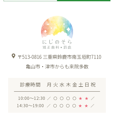
〒513-0816 三重県鈴鹿市南玉垣町7110
亀山市・津市からも来院多数
診療時間
月
火
水
木
金
土
日
祝
10:00〜12:30
／
〇
〇
〇
〇
★
★
／
14:30〜19:00
／
〇
〇
〇
〇
★
★
／