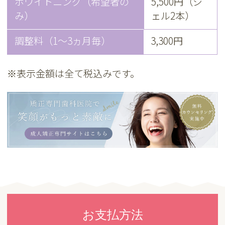
ホワイトニング（希望者の
5,500円（ジ
み）
ェル2本）
調整料（1～3ヵ月毎）
3,300円
※表示金額は全て税込みです。
お支払方法